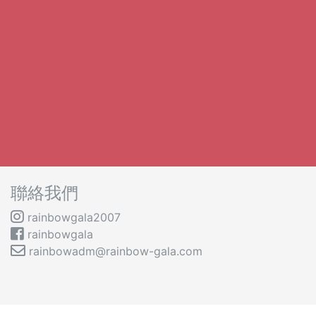
聯絡我們
rainbowgala2007
rainbowgala
rainbowadm@rainbow-gala.com